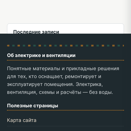
Последние записи
Как оценить состояние инженерных систем
перед открытием объекта
Об электрике и вентиляции
Безопасность электрики в помещении:
Понятные материалы и прикладные решения
автоматические выключатели, УЗО и базовая
для тех, кто оснащает, ремонтирует и
защита
эксплуатирует помещения. Электрика,
вентиляция, схемы и расчёты — без воды.
Частые ошибки при монтаже вытяжки и
притока в небольших помещениях
Полезные страницы
Обслуживание вентиляции: какие работы
нельзя откладывать
Карта сайта
Как подобрать инженерные решения для